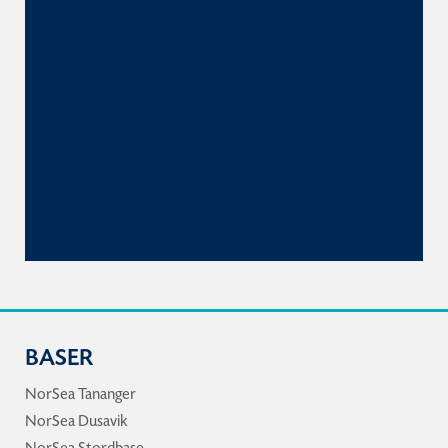
BASER
NorSea Tananger
NorSea Dusavik
NorSea Stordbase