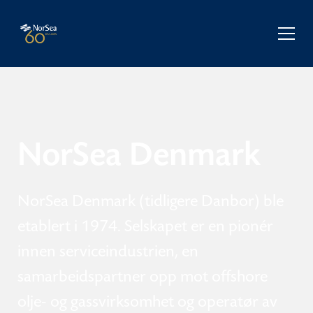
NorSea Denmark
NorSea Denmark (tidligere Danbor) ble
etablert i 1974. Selskapet er en pionér
innen serviceindustrien, en
samarbeidspartner opp mot offshore
olje- og gassvirksomhet og operatør av