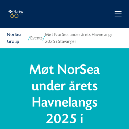
NorSea
Møt NorSea under årets Havnelangs
/
/
Events
Group
2025 i Stavanger
Møt NorSea
under årets
Havnelangs
2025 i