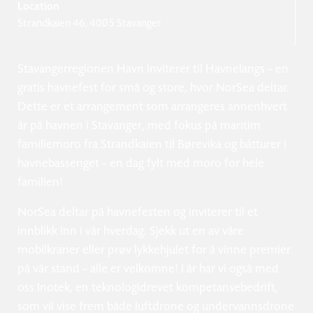
Location
Strandkaien 46, 4005 Stavanger
Stavangerregionen Havn inviterer til Havnelangs – en
gratis havnefest for små og store, hvor NorSea deltar.
Dette er et arrangement som arrangeres annenhvert
år på havnen i Stavanger, med fokus på maritim
familiemoro fra Strandkaien til Børevika og båtturer i
havnebassenget – en dag fylt med moro for hele
familien!
NorSea deltar på havnefesten og inviterer til et
innblikk inn i vår hverdag. Sjekk ut en av våre
mobilkraner eller prøv lykkehjulet for å vinne premier
på vår stand – alle er velkomne! I år har vi også med
oss Inotek, en teknologidrevet kompetansebedrift,
som vil vise frem både luftdrone og undervannsdrone