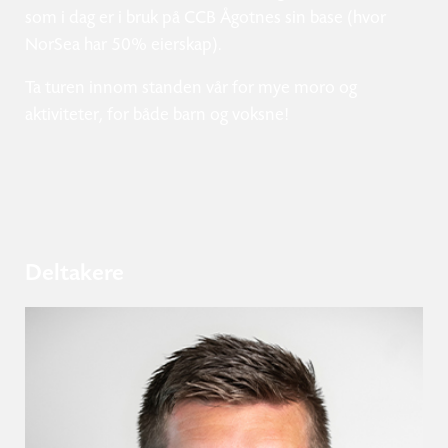
som i dag er i bruk på CCB Ågotnes sin base (hvor
NorSea har 50% eierskap).
Ta turen innom standen vår for mye moro og
aktiviteter, for både barn og voksne!
Deltakere